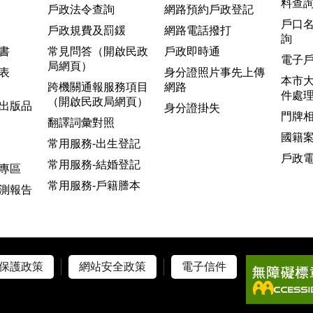
料查
戶政法令查詢
網路預約戶政登記
戶口
戶政規費及罰鍰
網路電話撥打
詢
書
常見問答（開啟民政
戶政即時通
電子
局網頁）
表
身分證照片事先上傳
本市
跨機關通報服務項目
網路
件處
（開啟民政局網頁）
出版品
身分證掛失
門牌
翻譯詞彙對照
國籍
常用服務-出生登記
戶政
常用服務-結婚登記
專區
常用服務-戶籍謄本
測報告
保護政策
網站安全政策
電子信件