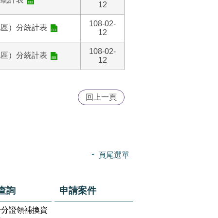
12
108-02-
地區）分統計表
12
108-02-
地區）分統計表
12
回上一頁
頁尾選單
查詢
申請案件
身分證領補換資