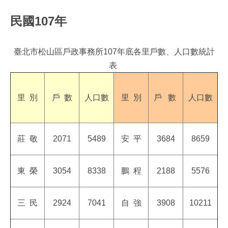
民國107年
臺北市松山區戶政事務所107年底各里戶數、人口數統計
表
里
別
戶
數
人口數
里
別
戶
數
人口數
莊
敬
2071
5489
安
平
3684
8659
東
榮
3054
8338
鵬
程
2188
5576
三
民
2924
7041
自
強
3908
10211