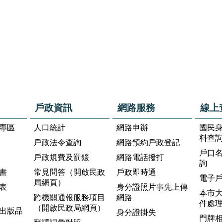
戶政資訊
網路服務
線上
專區
人口統計
網路申辦
國民
料查
戶政法令查詢
網路預約戶政登記
戶口
戶政規費及罰鍰
網路電話撥打
詢
書
常見問答（開啟民政
戶政即時通
電子
局網頁）
表
身分證照片事先上傳
本市
跨機關通報服務項目
網路
件處
（開啟民政局網頁）
出版品
身分證掛失
門牌