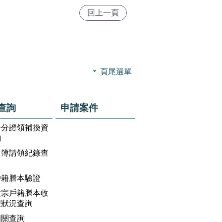
回上一頁
頁尾選單
查詢
申請案件
身分證領補換資
詢
名簿請領紀錄查
戶籍謄本驗證
大宗戶籍謄本收
理狀況查詢
相關查詢