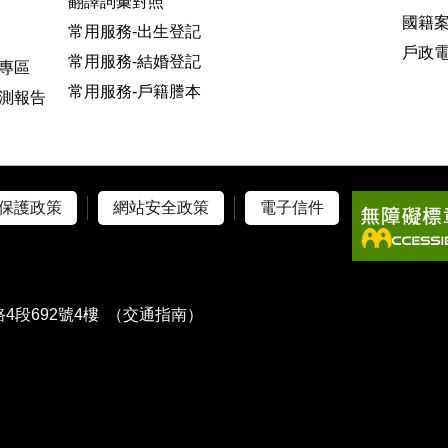
翻譯詞彙對照
國籍
常用服務-出生登記
戶政
常用服務-結婚登記
專區
常用服務-戶籍謄本
測報告
保護政策
網站安全政策
電子信件
4段692號4樓
（交通指南）
）