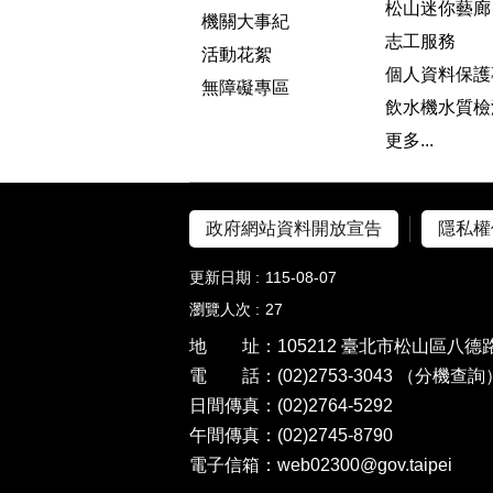
松山迷你藝廊
機關大事紀
志工服務
活動花絮
個人資料保護
無障礙專區
飲水機水質檢
更多...
政府網站資料開放宣告
隱私權
更新日期
115-08-07
瀏覽人次
27
地 址：105212 臺北市松山區八德路
電 話：(02)2753-3043
（分機查詢
日間傳真：(02)2764-5292
午間傳真：(02)2745-8790
電子信箱：web02300@gov.taipei