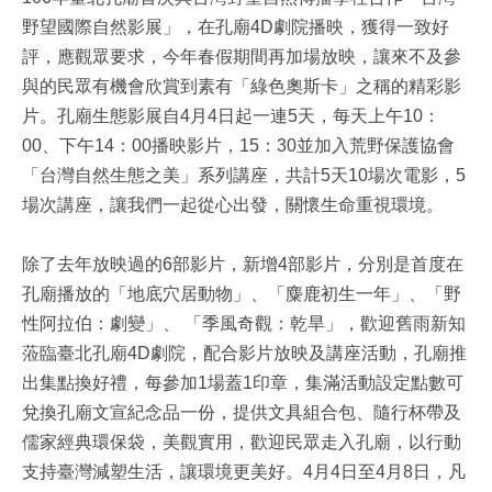
野望國際自然影展」，在孔廟4D劇院播映，獲得一致好
評，應觀眾要求，今年春假期間再加場放映，讓來不及參
與的民眾有機會欣賞到素有「綠色奧斯卡」之稱的精彩影
片。孔廟生態影展自4月4日起一連5天，每天上午10：
00、下午14：00播映影片，15：30並加入荒野保護協會
「台灣自然生態之美」系列講座，共計5天10場次電影，5
場次講座，讓我們一起從心出發，關懷生命重視環境。
除了去年放映過的6部影片，新增4部影片，分別是首度在
孔廟播放的「地底穴居動物」、「麋鹿初生一年」、「野
性阿拉伯：劇變」、 「季風奇觀：乾旱」，歡迎舊雨新知
蒞臨臺北孔廟4D劇院，配合影片放映及講座活動，孔廟推
出集點換好禮，每參加1場蓋1印章，集滿活動設定點數可
兌換孔廟文宣紀念品一份，提供文具組合包、隨行杯帶及
儒家經典環保袋，美觀實用，歡迎民眾走入孔廟，以行動
支持臺灣減塑生活，讓環境更美好。4月4日至4月8日，凡