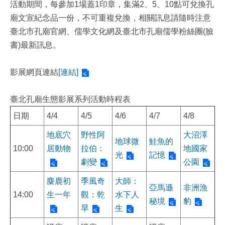
活動期間，每參加1場蓋1印章，集滿2、5、10點可兌換孔
廟文宣紀念品一份，不可重複兌換，相關訊息請隨時注意
臺北市孔廟官網、儒學文化網及臺北市孔廟儒學粉絲團(臉
書)最新訊息。
影展網頁連結
[連結]
臺北孔廟生態影展系列活動時程表
日期
4/4
4/5
4/6
4/7
4/8
地底穴
野性阿
大沼澤
地球微
鮭魚的
10:00
居動物
拉伯：
地國家
光
記憶
劇變
公園
麋鹿初
季風奇
大師：
亞馬遜
非洲漁
14:00
生一年
觀：乾
水下人
秘境
豹
旱
生