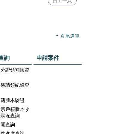
回上一頁
頁尾選單
查詢
申請案件
身分證領補換資
詢
名簿請領紀錄查
戶籍謄本驗證
大宗戶籍謄本收
理狀況查詢
相關查詢
案件進度查詢