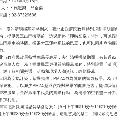
日期：107年3月15日
絡 人：：施淑梨、邱金榮
話：02-87329686
一度的清明掃墓即將到來，臺北市政府民政局特別規劃清明節
站，提供民眾出門掃墓前，透過網路「即時影像」查詢，可以觀
出門塞車的時間。搭乘大眾運輸系統的民眾，也可以同步查詢掃
力。
市政府民政局藍世聰局長表示，去年清明掃墓期間，有超過92
破百萬人次，為了提供民眾更優質的掃墓服務，特別設置「清明
上網了解相關交通、活動和現場人潮資訊，輕鬆掃墓。
因為空氣汙染，紫爆頻傳，PM2.5成為健康的頭號殺手。為
保祭祀」，以減少PM2.5懸浮微粒對民眾的健康危害，提倡以
香枝減量，金銀紙集中代焚的實際行動，為清淨的空氣盡一分力
多加利用。
富德詠愛園追思音樂會訂於4月5日上午9時10分至11時10分
日上午9時30分至11時30分辦理，透過悠揚的樂曲，讓民眾將