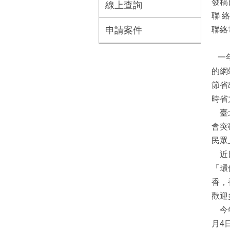
發稿
線上查詢
聯 
申請案件
聯絡電
一年
的網
節省
時省
臺北
會突
民眾
近日
「環
香，
歡迎
今年
月4