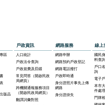
戶政資訊
網路服務
線上
專區
人口統計
網路申辦
國民
料查
戶政法令查詢
網路預約戶政登記
戶口
戶政規費及罰鍰
網路電話撥打
詢
書
常見問答（開啟民政
戶政即時通
電子
局網頁）
表
身分證照片事先上傳
本市
跨機關通報服務項目
網路
件處
（開啟民政局網頁）
出版品
身分證掛失
門牌
翻譯詞彙對照
國籍