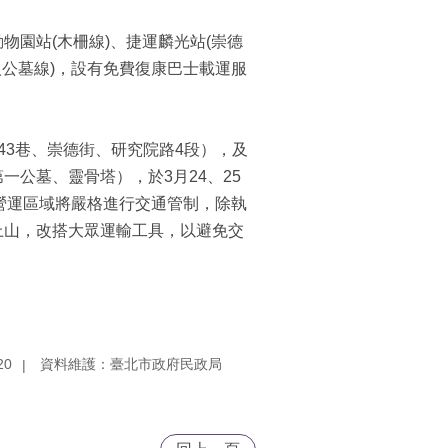
園站(木柵線)、捷運麟光站(崇德
軍人公墓線)，設有免費復康巴士載運服
43巷、崇德街、研究院路4段），及
公墓、靈骨塔），於3月24、25
時，營運區域將嚴格進行交通管制，除執
上山，改搭大眾運輸工具，以避免交
20
資料維護：臺北市政府民政局