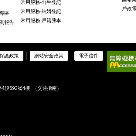
常用服務-出生登記
戶政
常用服務-結婚登記
專區
常用服務-戶籍謄本
測報告
保護政策
網站安全政策
電子信件
4段692號4樓
（交通指南）
）