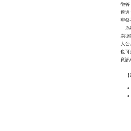
徵答
透過
辦祭
為紓
崇德
人公
也可
資訊
【