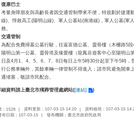
復康巴士
考量身障朋友與高齡長者因交通管制帶來不便，特規劃於捷運動物
線)、惇敘高工(陽明山線)、軍人公墓站(南港線)，軍人公墓(
務。
交通管制
為配合免費掃墓公墓行駛，往返富德公墓、靈骨樓（木柵路5段
陽明山第一公墓、靈骨塔及臻愛樓（龍鳳谷遊客中心至陽明山第一
日及4月1、4、5、6、7、8日每日上午5時30分起至下午5
行公務車輛外，其餘車輛一律管制不得進入；請市民避免開車
通堵塞，敬請市民配合。
資料請上臺北市殯葬管理處網站(
[連結]
)
數：
資料更新：107-03-15 14:20
資料檢視：107-03-15 14:
1528
發布日期：107-03-15
發布機關：臺北市政府民政局