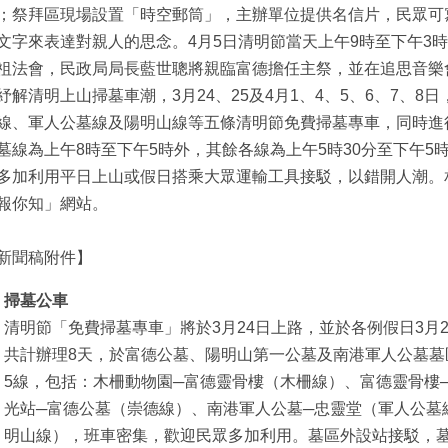
；祭拜區現場設置「時空郵筒」，主辦單位提供名信片，民眾可
文字來表達對親人的思念。4月5日清明節當天上午9時至下午3時
祖法會，民政局局長藍世聰將親臨富德擔任主祭，並在追思音樂
解清明上山掃墓車潮，3月24、25及4月1、4、5、6、7、8
線、軍人公墓線及陽明山線等五條清明節免費掃墓專車，同時進
墓線為上午8時至下午5時外，其餘各線為上午5時30分至下午5
多加利用平日上山或假日搭乘大眾運輸工具接駁，以錯開人潮。
報你知」網站。
新聞稿附件】
掃墓公車
清明節「免費掃墓專車」將於3月24日上路，並於各例假日3月24
共計辦理8天，於富德公墓、陽明山第一公墓及南港軍人公墓墓
5線，包括：木柵動物園─富德靈骨樓（木柵線）、富德靈骨樓
光站─富德公墓（崇德線）、南港軍人公墓─忠靈堂（軍人公墓
明山線），班車密集，歡迎民眾多加利用。墓區外設站接駁，