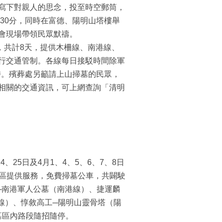
寫下對親人的思念，投至時空郵筒，
30分，同時在富德、陽明山塔樓舉
會現場帶領民眾默禱。
日，共計8天，提供木柵線、南港線、
行交通管制。各線每日接駁時間除軍
時。殯葬處另籲請上山掃墓的民眾，
相關的交通資訊，可上網查詢「清明
、25日及4月1、4、5、6、7、8日
區提供服務，免費掃墓公車，共闢駛
─南港軍人公墓（南港線）、捷運麟
線）、惇敘高工─陽明山靈骨塔（陽
墓區內路段隨招隨停。