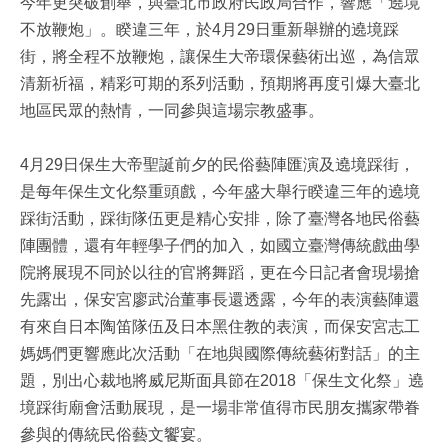
今年更突破創舉，與臺北市政府民政局合作，響應「遶境
不放鞭炮」。睽違三年，於4月29日重新舉辦的遶境踩
街，將全程不放鞭炮，讓保生大帝環保藝術出巡，為信眾
清新祈福，精彩可期的系列活動，預期將再度引爆大臺北
地區民眾的熱情，一同參與這場宗教盛事。
4月29日保生大帝聖誕前夕的民俗藝陣匯演及遶境踩街，
是每年保生文化祭重頭戲，今年盛大舉行睽違三年的遶境
踩街活動，踩街隊伍更是精心安排，除了臺灣各地民俗藝
陣團體，還有年輕學子們的加入，如國立臺灣傳統戲曲學
院將展現不同於以往的官將舞蹈，更在今日記者會現場搶
先露出，保安宮廖武治董事長還透露，今年的表演藝陣還
有來自日本陶笛隊伍及日本黑住教的表演，而保安宮志工
媽媽們更響應此次活動「在地與國際傳統藝術對話」的主
題，別出心裁地將威尼斯面具節在2018「保生文化祭」遶
境踩街廟會活動展現，是一場非常值得市民朋友攜家帶眷
參與的傳統民俗藝文饗宴。