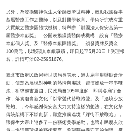
另外，為發揚醫神保生大帝懸壺濟世精神，鼓勵我國從事
基層醫療工作之醫師，以及對醫學教育、學術研究或有重
大貢獻之醫療團體或機構，特舉辦「財團法人保安宮第一
屆醫療奉獻獎」，公開表揚獲獎醫師或機構，設有「醫療
奉獻個人獎」及「醫療奉獻團體獎」，頒發獎牌及獎金
100萬元，以彰顯其奉獻事蹟，即日起至5月30日止受理報
名，詳情可洽02-25951676。
臺北市政府民政局藍世聰局長表示，過去廟宇舉辦廟會活
動，信眾為展現對神明的熱情與虔誠，習慣燃放一串串鞭
炮，祈求趨吉避凶，民政局自105年度起，即與各廟宇合
作，落實廟會新文化「以掌聲代替鞭炮聲」及「遶境少放
鞭炮」，今年感謝保安宮大力支持這樣的想法，在文化祭
傳統架構下不斷創新，願意推廣遶境「踩街不放鞭炮」，
讓保生大帝出巡多了一份藝術美學感動，也讓市民朋友欣
賞一場清新環保的藝術饗宴，希望藉由保安宮的創舉，產