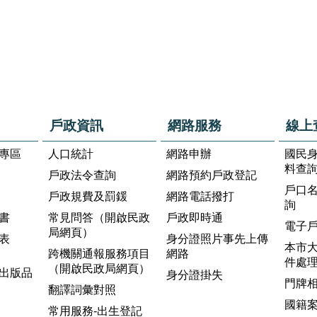
戶政資訊
網路服務
線上
專區
人口統計
網路申辦
國民
料查
戶政法令查詢
網路預約戶政登記
戶口
戶政規費及罰鍰
網路電話撥打
詢
書
常見問答（開啟民政
戶政即時通
電子
局網頁）
表
身分證照片事先上傳
本市
跨機關通報服務項目
網路
件處
（開啟民政局網頁）
出版品
身分證掛失
門牌
翻譯詞彙對照
國籍
常用服務-出生登記