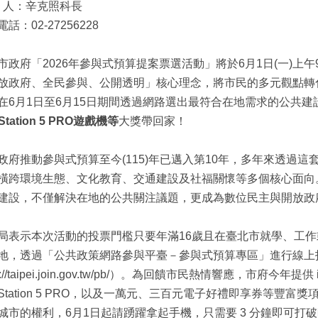
絡 人：辛克照科長
話：02-27256228
市政府「2026年參與式預算提案票選活動」將於6月1日(一)上
放政府、全民參與、公開透明」核心理念，將市民的多元觀點轉
在6月1日至6月15日期間透過網路選出最符合在地需求的公共
yStation 5 PRO遊戲機等
大獎帶回家！
政府推動參與式預算至今(115)年已邁入第10年，多年來透過
橫跨環境生態、文化教育、交通建設及社福關懷等多個核心面向
建設，不僅解決在地的公共關注議題，更成為數位民主與開放政
局表示本次活動的投票門檻只要年滿16歲且在臺北市就學、工作
地，透過「公共政策網路參與平臺－參與式預算專區」進行線上
ps://taipei.join.gov.tw/pb/）。為回饋市民熱情響應，市府今年提供 iPa
ayStation 5 PRO，以及一萬元、三百元電子好禮即享券等豐
城市的權利，6月1日起請踴躍拿起手機，只需要 3 分鐘即可打