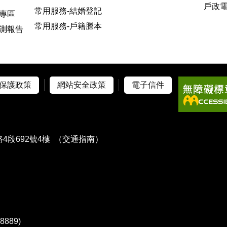
戶政
常用服務-結婚登記
專區
常用服務-戶籍謄本
測報告
保護政策
網站安全政策
電子信件
4段692號4樓
（交通指南）
）
889)