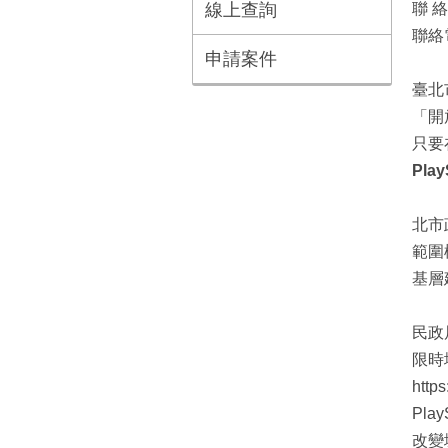
線上查詢
聯 
聯絡電
申請案件
臺北
「開
只要
Pla
北市
範圍
基層
民政
限時
htt
Pl
改變