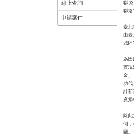
線上查詢
聯 
聯絡電
申請案件
臺北
由臺
城隍
為因
實現
金」
功代
計新
資捐
除此
側，
圍。