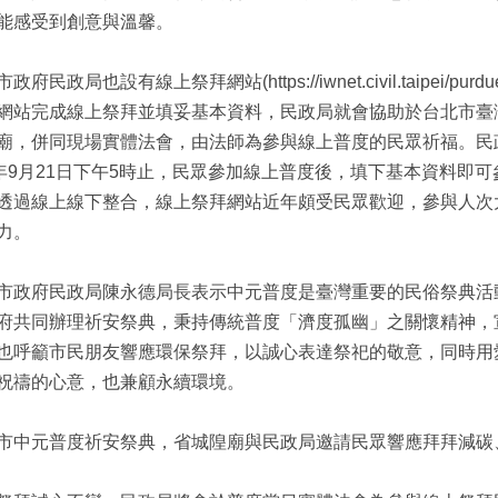
能感受到創意與溫馨。
政府民政局也設有線上祭拜網站(https://iwnet.civil.taipei
網站完成線上祭拜並填妥基本資料，民政局就會協助於台北市臺
廟，併同現場實體法會，由法師為參與線上普度的民眾祈福。民
4年9月21日下午5時止，民眾參加線上普度後，填下基本資料即
透過線上線下整合，線上祭拜網站近年頗受民眾歡迎，參與人次
力。
市政府民政局陳永德局長表示中元普度是臺灣重要的民俗祭典活
府共同辦理祈安祭典，秉持傳統普度「濟度孤幽」之關懷精神，
也呼籲市民朋友響應環保祭拜，以誠心表達祭祀的敬意，同時用
祝禱的心意，也兼顧永續環境。
市中元普度祈安祭典，省城隍廟與民政局邀請民眾響應拜拜減碳