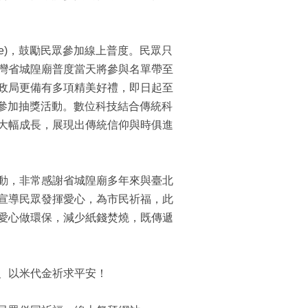
/purdue)，鼓勵民眾參加線上普度。民眾只
灣省城隍廟普度當天將參與名單帶至
政局更備有多項精美好禮，即日起至
可參加抽獎活動。數位科技結合傳統科
大幅成長，展現出傳統信仰與時俱進
動，非常感謝省城隍廟多年來與臺北
宣導民眾發揮愛心，為市民祈福，此
愛心做環保，減少紙錢焚燒，既傳遞
、以米代金祈求平安！