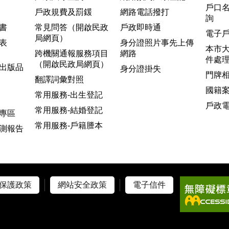
戶口
戶政規費及罰鍰
網路電話撥打
詢
書
常見問答（開啟民政
戶政即時通
電子
局網頁）
表
身分證照片事先上傳
本市
跨機關通報服務項目
網路
件處
（開啟民政局網頁）
出版品
身分證掛失
門牌
翻譯詞彙對照
國籍
常用服務-出生登記
戶政
常用服務-結婚登記
專區
常用服務-戶籍謄本
測報告
保護政策
網站安全政策
電子信件