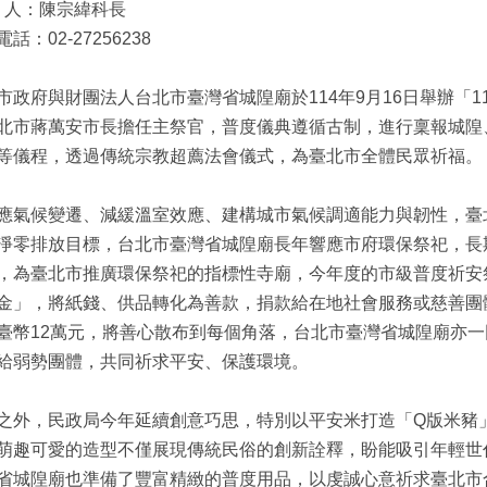
絡 人：陳宗緯科長
話：02-27256238
市政府與財團法人台北市臺灣省城隍廟於114年9月16日舉辦「
北市蔣萬安市長擔任主祭官，普度儀典遵循古制，進行稟報城隍
等儀程，透過傳統宗教超薦法會儀式，為臺北市全體民眾祈福。
應氣候變遷、減緩溫室效應、建構城市氣候調適能力與韌性，臺
淨零排放目標，台北市臺灣省城隍廟長年響應市府環保祭祀，長
，為臺北市推廣環保祭祀的指標性寺廟，今年度的市級普度祈安
金」，將紙錢、供品轉化為善款，捐款給在地社會服務或慈善團
臺幣12萬元，將善心散布到每個角落，台北市臺灣省城隍廟亦一
給弱勢團體，共同祈求平安、保護環境。
之外，民政局今年延續創意巧思，特別以平安米打造「Q版米豬
萌趣可愛的造型不僅展現傳統民俗的創新詮釋，盼能吸引年輕世
省城隍廟也準備了豐富精緻的普度用品，以虔誠心意祈求臺北市