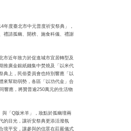
114年度臺北市中元普度祈安祭典」，
、禮請孤幽、開榜、施食科儀、禮謝
北市近年致力於促進城市宜居轉型及
期推廣金銀紙錢集中焚燒及「以米代
祭典上，民俗委員會也特別響應「以
體來幫助弱勢，各區「以功代金」合
同響應，將贊普逾250萬元的生活物
」與「Q版米羊」，妝點於孤幽壇兩
代的目光，讓祈安祭典更添活潑氛
合境平安，讓參與的信眾在莊嚴儀式