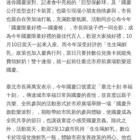
迷你國慶派對。記者會中亮相的「巨型保齡球」及「國慶
公仔造型盒打卡裝置」也吸引現場小朋友熱情參與，市長
也親自在旁加油打氣，充滿歡樂氛圍。活動同步公布今年
「國慶限量好禮──國慶椅」，市長與孩子們一同合影，成
為今年國慶限量好禮的最佳代言人，歡迎大家抽好禮，10
月10日當天一起來入座。而今年深受好評的「生生喝鮮
乳」政策也加入慶典行列，當日只要持數位兌換卡就能免
費領鮮奶！雙十連假，就一起前往臺北市府前廣場歡樂迎
國慶。
臺北市長蔣萬安表示，今年國慶口號選定「臺北十刻 幸福
十刻」，傳達城市幸福日常與國慶的喜悅，並首度以親子
共樂、全民參與的活動形式於市府廣場舉辦一場「國慶升
旗歡樂派對」，期盼帶給市民新的參與體驗，使國慶成為
全民共享的節日，也讓孩童從小感受國慶意義。除此之
外，活動當天，歡迎2至12歲市民持「生生喝鮮乳」數位
卡於現場兌換鮮乳一瓶，體驗市府友善政策的用心。他也