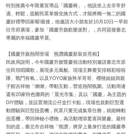
特別推薦今年限量宣導品「國慶椅」，他說坐上去非常舒
適、輕鬆，提醒民眾掌握兌換方式，才能將獨一無二的國
慶好禮帶回家喔!最後，他邀請大小朋友於10月10日一早前
往市府廣場，參加「國慶升旗歡樂派對」，共同迎接臺北
專屬的幸福國慶早晨。
【國慶升旗熱鬧登場 熊讚國慶新裝首亮相】
民政局說明，今年國慶升旗暨慶祝活動特別邀請臺北市原
住民領唱國歌，展現多元風貌。現場主舞臺安排精彩啦啦
隊、戰鬥有氧，以及YOYO家族羚羊哥哥、櫻桃姐姐與親
子館吉祥物「獺獺」帶動互動，營造熱鬧氛圍。活動周邊
還有20家特色攤商的「晨光市集」及以「國慶」為主題的
DIY體驗，並設置潮流公仔盒打卡點，現場也規劃巨型運
動體驗與巨型扭蛋機，民眾只要完成集章任務，就能轉動
扭蛋機，帶回神秘小禮物，為活動增添驚喜與樂趣。最特
別的是，臺北市吉祥物「熊讚」將穿上量身打造的國慶專