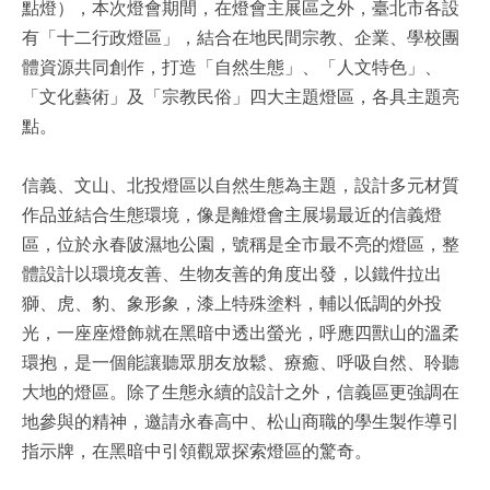
點燈），本次燈會期間，在燈會主展區之外，臺北市各設
有「十二行政燈區」，結合在地民間宗教、企業、學校團
體資源共同創作，打造「自然生態」、「人文特色」、
「文化藝術」及「宗教民俗」四大主題燈區，各具主題亮
點。
信義、文山、北投燈區以自然生態為主題，設計多元材質
作品並結合生態環境，像是離燈會主展場最近的信義燈
區，位於永春陂濕地公園，號稱是全市最不亮的燈區，整
體設計以環境友善、生物友善的角度出發，以鐵件拉出
獅、虎、豹、象形象，漆上特殊塗料，輔以低調的外投
光，一座座燈飾就在黑暗中透出螢光，呼應四獸山的溫柔
環抱，是一個能讓聽眾朋友放鬆、療癒、呼吸自然、聆聽
大地的燈區。除了生態永續的設計之外，信義區更強調在
地參與的精神，邀請永春高中、松山商職的學生製作導引
指示牌，在黑暗中引領觀眾探索燈區的驚奇。