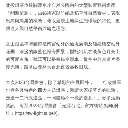
北投燈區位於關渡水岸自然公園內的大型裝置藝術燈座
「關渡留鳥」，由藝術家以竹編及稻草等自然素材，表現
出鳥與鳥巢的樣態，藉以呈現土地與生態環境的特色，更
傳達人與自然平衡共處之理念。
文山燈區串聯貓纜指南宮站外的仙境廣場及貓纜貓空站外
花圃，浪漫的銀藍色燈海照景，襯托出趴在淡黃色月亮上
的可愛白兔，聽眾可以搭乘貓空纜車，從空中欣賞這片浪
漫光海，跟著白兔將大台北夜景盡收眼底。
本次2023台灣燈會，除了精彩的主展區外，十二行政燈區
也有各具特色的四大主題燈區，邀請大家循著光的軌跡，
走進十二行政燈區，一同體驗不一樣的臺北！。更多活動
資訊，可至2023台灣燈會「光源台北」官方網站查詢(網
址：https://tw-light.taipei/)。