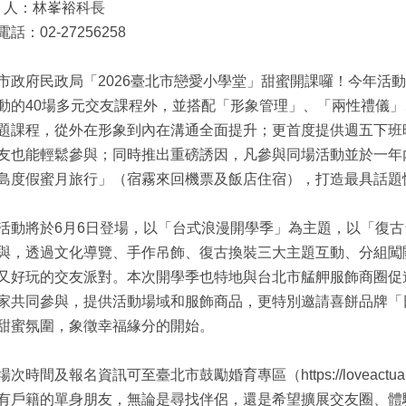
絡 人：林峯裕科長
話：02-27256258
市政府民政局「2026臺北市戀愛小學堂」甜蜜開課囉！今年活
動的40場多元交友課程外，並搭配「形象管理」、「兩性禮儀
題課程，從外在形象到內在溝通全面提升；更首度提供週五下班
友也能輕鬆參與；同時推出重磅誘因，凡參與同場活動並於一年
島度假蜜月旅行」（宿霧來回機票及飯店住宿），打造最具話題
活動將於6月6日登場，以「台式浪漫開學季」為主題，以「復
與，透過文化導覽、手作吊飾、復古換裝三大主題互動、分組闖關交
又好玩的交友派對。本次開學季也特地與台北市艋舺服飾商圈促進
家共同參與，提供活動場域和服飾商品，更特別邀請喜餅品牌「
甜蜜氛圍，象徵幸福緣分的開始。
次時間及報名資訊可至臺北市鼓勵婚育專區（https://loveactually
有戶籍的單身朋友，無論是尋找伴侶，還是希望擴展交友圈、體驗