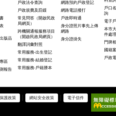
料查
戶政法令查詢
網路預約戶政登記
戶口
戶政規費及罰鍰
網路電話撥打
詢
書
常見問答（開啟民政
戶政即時通
電子
局網頁）
表
身分證照片事先上傳
本市
跨機關通報服務項目
網路
件處
（開啟民政局網頁）
出版品
身分證掛失
門牌
翻譯詞彙對照
國籍
常用服務-出生登記
戶政
常用服務-結婚登記
專區
常用服務-戶籍謄本
測報告
保護政策
網站安全政策
電子信件