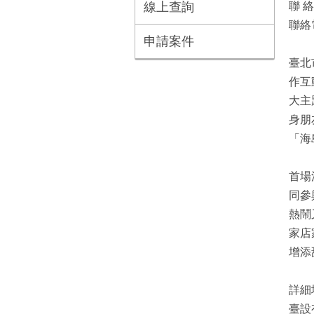
線上查詢
聯 
聯絡電
申請案件
臺北
作互
大主
身朋
「海
首場
同參
熱鬧
家店
增添
詳細場
臺設