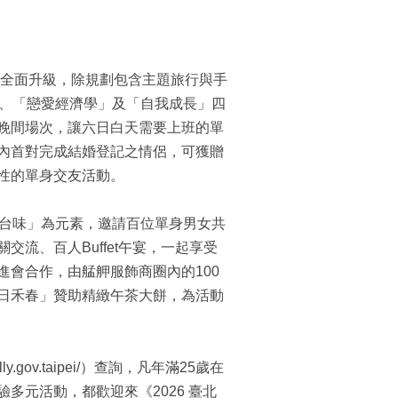
動全面升級，除規劃包含主題旅行與手
」、「戀愛經濟學」及「自我成長」四
晚間場次，讓六日白天需要上班的單
內首對完成結婚登記之情侶，可獲贈
性的單身交友活動。
古台味」為元素，邀請百位單身男女共
流、百人Buffet午宴，一起享受
會合作，由艋舺服飾商圈內的100
日禾春」贊助精緻午茶大餅，為活動
.gov.taipei/）查詢，凡年滿25歲在
多元活動，都歡迎來《2026 臺北