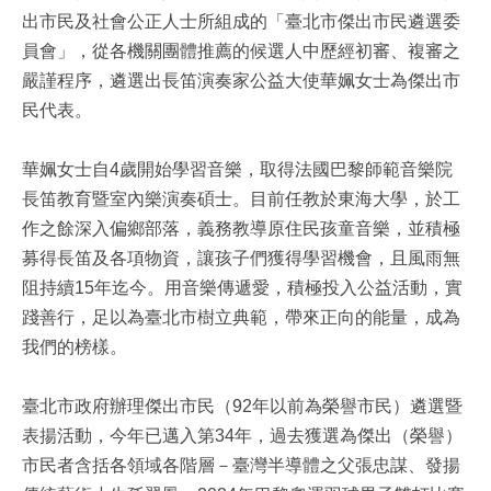
出市民及社會公正人士所組成的「臺北市傑出市民遴選委
員會」，從各機關團體推薦的候選人中歷經初審、複審之
嚴謹程序，遴選出長笛演奏家公益大使華姵女士為傑出市
民代表。
華姵女士自4歲開始學習音樂，取得法國巴黎師範音樂院
長笛教育暨室內樂演奏碩士。目前任教於東海大學，於工
作之餘深入偏鄉部落，義務教導原住民孩童音樂，並積極
募得長笛及各項物資，讓孩子們獲得學習機會，且風雨無
阻持續15年迄今。用音樂傳遞愛，積極投入公益活動，實
踐善行，足以為臺北市樹立典範，帶來正向的能量，成為
我們的榜樣。
臺北市政府辦理傑出市民（92年以前為榮譽市民）遴選暨
表揚活動，今年已邁入第34年，過去獲選為傑出（榮譽）
市民者含括各領域各階層－臺灣半導體之父張忠謀、發揚