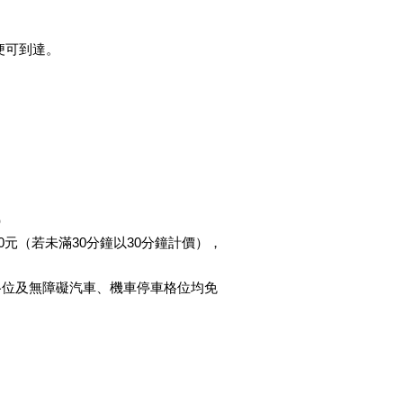
便可到達。
）
0元（若未滿30分鐘以30分鐘計價），
格位及無障礙汽車、機車停車格位均免