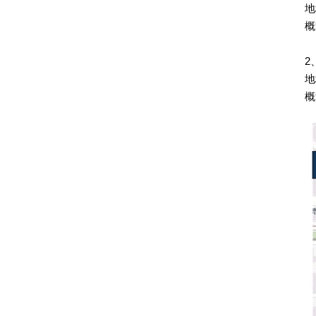
地
概
2
地
概