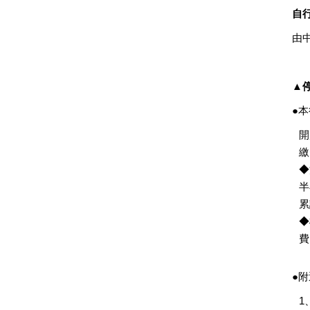
自
由
▲
●
開
繳
◆
半
累
◆
費
●
1