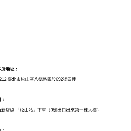
本所地址：
5212 臺北市松山區八德路四段692號四樓
運：
山新店線 「松山站」下車（3號出口出來第一棟大樓）
車：