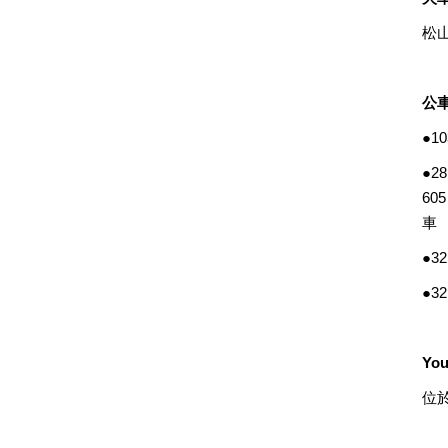
松
公
●1
●2
60
車
●3
●3
Yo
位