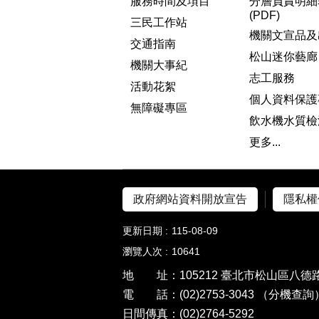
服務時間及項目
分層負責明細
(PDF)
三民工作站
機關文宣品及
交通指南
松山迷你藝廊
機關大事紀
志工服務
活動花絮
個人資料保護
無障礙專區
飲水機水質檢
更多...
政府網站資料開放宣告
隱私權
更新日期
115-08-09
瀏覽人次
10641
地 址：105212 臺北市松山區八德路
電 話：(02)2753-3043
（分機查詢
日間傳真：(02)2764-5292