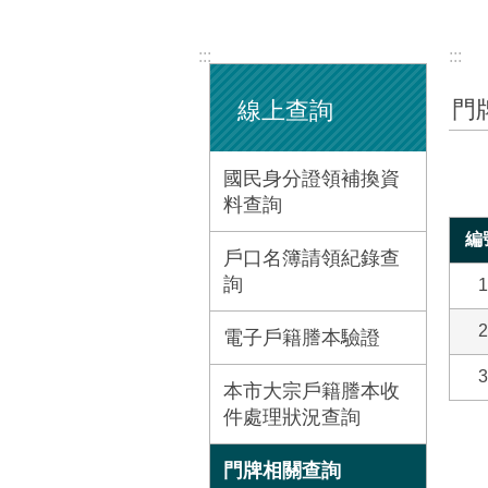
:::
:::
門
線上查詢
國民身分證領補換資
料查詢
編
戶口名簿請領紀錄查
詢
1
2
電子戶籍謄本驗證
3
本市大宗戶籍謄本收
件處理狀況查詢
門牌相關查詢