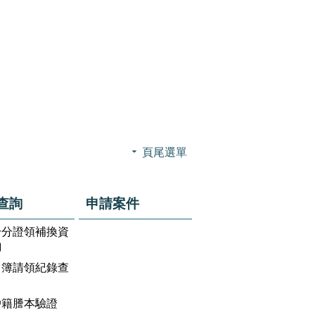
頁尾選單
查詢
申請案件
身分證領補換資
詢
名簿請領紀錄查
戶籍謄本驗證