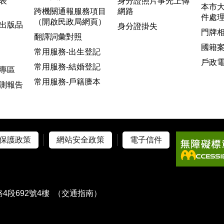
表
身分證照片事先上傳
本市
跨機關通報服務項目
網路
件處
（開啟民政局網頁）
出版品
身分證掛失
門牌
翻譯詞彙對照
國籍
常用服務-出生登記
戶政
常用服務-結婚登記
專區
常用服務-戶籍謄本
測報告
保護政策
網站安全政策
電子信件
4段692號4樓
（交通指南）
）