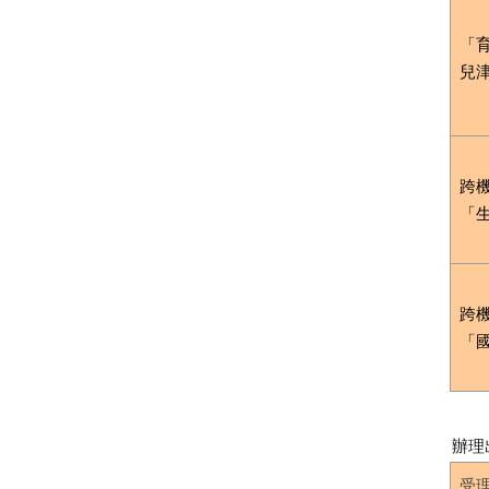
「
兒
跨
「
跨
「
辦理
受