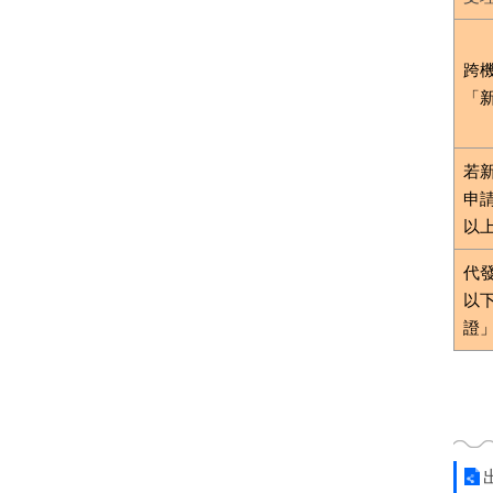
跨
「
若
申
以
代
以
證