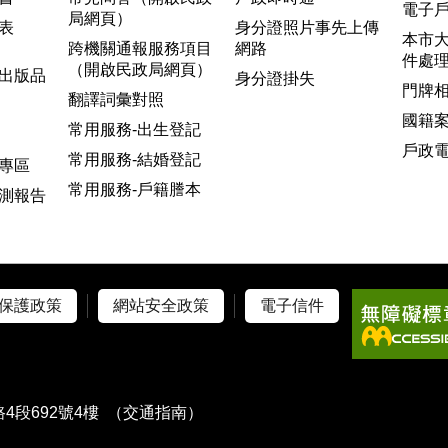
電子
局網頁）
表
身分證照片事先上傳
本市
跨機關通報服務項目
網路
件處
（開啟民政局網頁）
出版品
身分證掛失
門牌
翻譯詞彙對照
國籍
常用服務-出生登記
戶政
常用服務-結婚登記
專區
常用服務-戶籍謄本
測報告
保護政策
網站安全政策
電子信件
4段692號4樓
（交通指南）
）