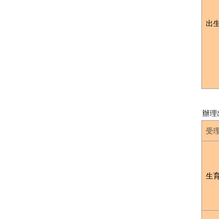
出
辦理
受
生