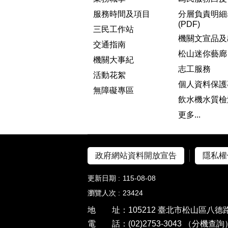
服務時間及項目
分層負責明細
(PDF)
三民工作站
機關文宣品及
交通指南
松山迷你藝廊
機關大事紀
志工服務
活動花絮
個人資料保護
無障礙專區
飲水機水質檢
更多...
政府網站資料開放宣告
隱私權
更新日期
115-08-08
瀏覽人次
23424
地 址：105212 臺北市松山區八德路
電 話：(02)2753-3043
（分機查詢