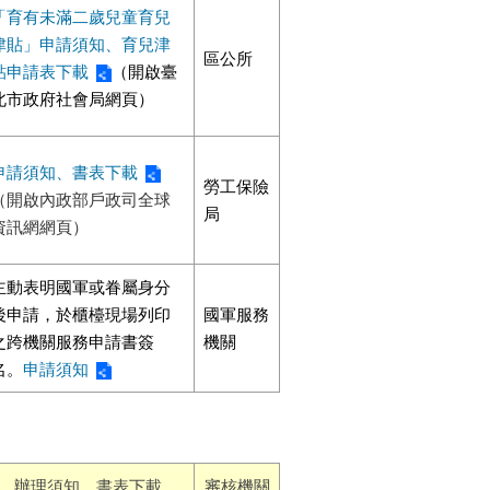
「育有未滿二歲兒童育兒
津貼」申請須知、育兒津
區公所
貼申請表下載
（開啟臺
北市政府社會局網頁）
申請須知、書表下載
勞工保險
（開啟內政部戶政司全球
局
資訊網網頁）
主動表明國軍或眷屬身分
後申請，於櫃檯現場列印
國軍服務
之跨機關服務申請書簽
機關
名。
申請須知
辦理須知、書表下載
審核機關