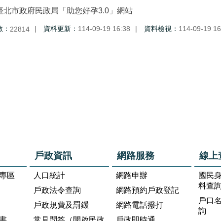
臺北市政府民政局「助您好孕3.0」網站
數：
資料更新：
114-09-19 16:38
資料檢視：
114-09-19 16
22814
戶政資訊
網路服務
線上
專區
人口統計
網路申辦
國民
料查
戶政法令查詢
網路預約戶政登記
戶口
戶政規費及罰鍰
網路電話撥打
詢
書
常見問答（開啟民政
戶政即時通