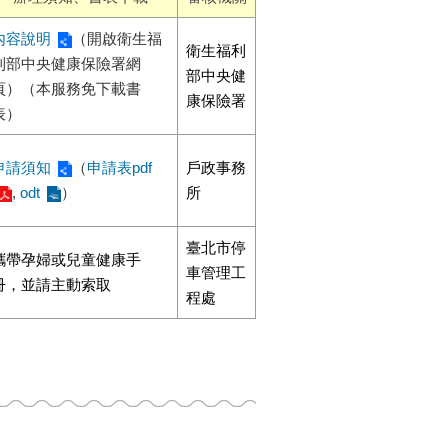
內容說明
（開啟衛生福
衛生福利
利部中央健康保險署網
部中央健
頁）（本服務免下載書
康保險署
表）
申請須知
（
申請表pdf
戶政事務
,
odt
）
所
臺北市停
攜帶孕婦或兒童健康手
車管理工
冊，並請主動索取
程處