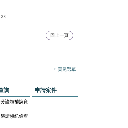
:38
回上一頁
頁尾選單
查詢
申請案件
身分證領補換資
詢
名簿請領紀錄查