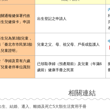
機關通報健保署代收
出生登記之申請人
新生兒健保卡」申請
新生兒為第3胎兒童，
請「臺北市市民第3胎
兒童之父、母、祖父母、戶長或監護人
上兒童證明」
發「孕婦及育有六歲
已領取孕婦（預產期前）及兒童（年滿6
下兒童者停車位識別
歲前）健康手冊之民眾
」
相關連結
出生、結婚、遷入、離婚及死亡5大類生活實用手冊