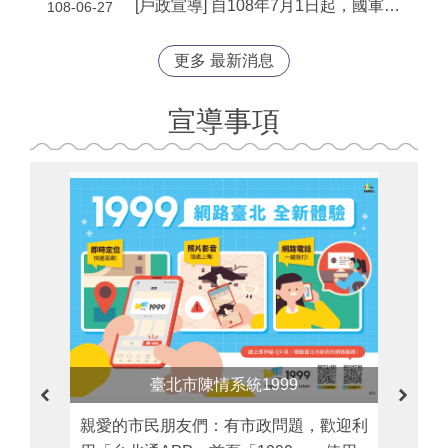
[戶政宣導] 自108年7月1日起，國軍人員辦理結婚登記、出生登記或家屬死亡登記可同時通報國防部申請結婚補助費、生育補助費或喪葬補助費
108-06-27
更多 最新消息
宣導事項
臺北市陳情系統1999
親愛的市民朋友們：有市政問題，歡迎利
10