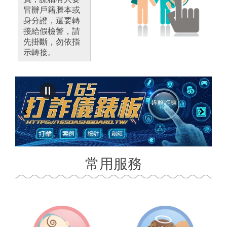
冒辦戶籍謄本或
身分證，還要轉
接給假檢警，請
先掛斷，勿依指
示轉接。
常用服務