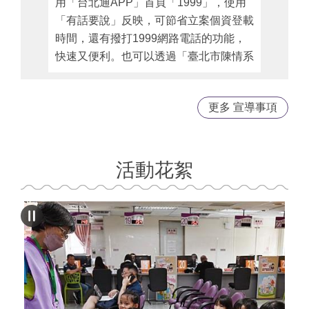
用「台北通APP」首頁「1999」，使用
請點
「有話要說」反映，可節省立案個資登載
時間，還有撥打1999網路電話的功能，
快速又便利。也可以透過「臺北市陳情系
統1999」網站登錄意見反映，亦可直接
撥打電話1999專線。
更多 宣導事項
活動花絮