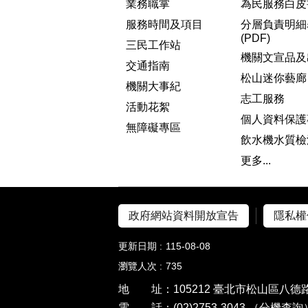
業務職掌
為民服務白皮
服務時間及項目
分層負責明細
(PDF)
三民工作站
機關文宣品及
交通指南
松山迷你藝廊
機關大事紀
志工服務
活動花絮
個人資料保護
無障礙專區
飲水機水質檢
更多...
政府網站資料開放宣告
隱私權
更新日期
115-08-08
瀏覽人次
735
地 址：105212 臺北市松山區八德路
電 話：(02)2753-3043
（分機查詢