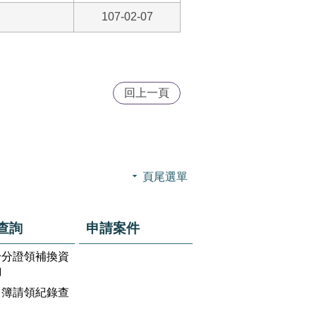
107-02-07
回上一頁
頁尾選單
查詢
申請案件
身分證領補換資
詢
名簿請領紀錄查