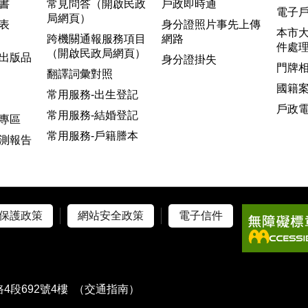
書
常見問答（開啟民政
戶政即時通
電子
局網頁）
表
身分證照片事先上傳
本市
跨機關通報服務項目
網路
件處
（開啟民政局網頁）
出版品
身分證掛失
門牌
翻譯詞彙對照
國籍
常用服務-出生登記
戶政
常用服務-結婚登記
專區
常用服務-戶籍謄本
測報告
保護政策
網站安全政策
電子信件
4段692號4樓
（交通指南）
）