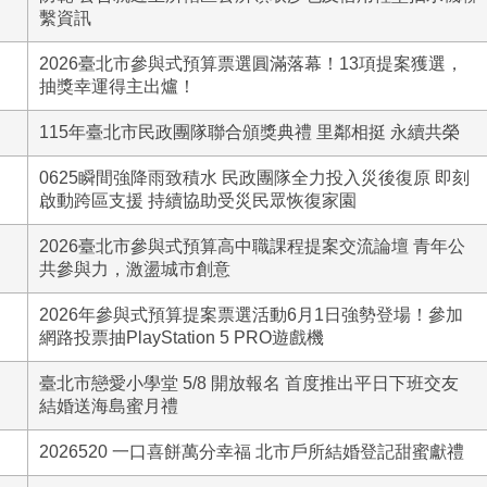
繫資訊
2026臺北市參與式預算票選圓滿落幕！13項提案獲選，
抽獎幸運得主出爐！
115年臺北市民政團隊聯合頒獎典禮 里鄰相挺 永續共榮
0625瞬間強降雨致積水 民政團隊全力投入災後復原 即刻
啟動跨區支援 持續協助受災民眾恢復家園
2026臺北市參與式預算高中職課程提案交流論壇 青年公
共參與力，激盪城市創意
2026年參與式預算提案票選活動6月1日強勢登場！參加
網路投票抽PlayStation 5 PRO遊戲機
臺北市戀愛小學堂 5/8 開放報名 首度推出平日下班交友
結婚送海島蜜月禮
2026520 一口喜餅萬分幸福 北市戶所結婚登記甜蜜獻禮