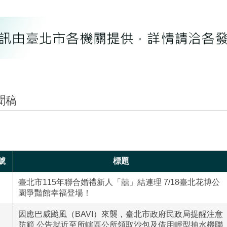
聞稿
號
標題
臺北市115年聯合婚禮新人「囍」結連理 7/18臺北花博公
園爭豔館幸福登場！
因應巴威颱風（BAVI）來襲，臺北市政府民政局提醒注意
防範 公告就近至所轄區公所領取沙包及借用輕型抽水機聯