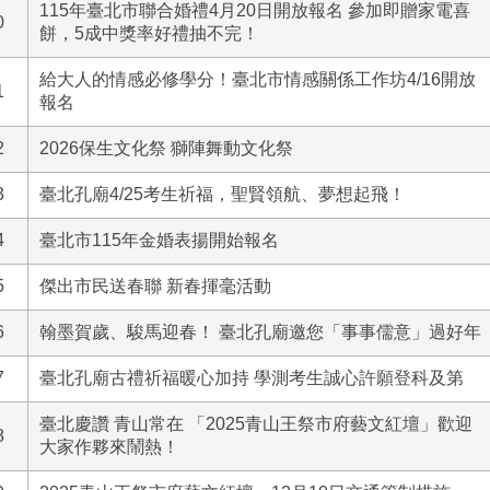
115年臺北市聯合婚禮4月20日開放報名 參加即贈家電喜
0
餅，5成中獎率好禮抽不完！
給大人的情感必修學分！臺北市情感關係工作坊4/16開放
1
報名
2
2026保生文化祭 獅陣舞動文化祭
3
臺北孔廟4/25考生祈福，聖賢領航、夢想起飛！
4
臺北市115年金婚表揚開始報名
5
傑出市民送春聯 新春揮毫活動
6
翰墨賀歲、駿馬迎春！ 臺北孔廟邀您「事事儒意」過好年
7
臺北孔廟古禮祈福暖心加持 學測考生誠心許願登科及第
臺北慶讚 青山常在 「2025青山王祭市府藝文紅壇」歡迎
8
大家作夥來鬧熱！