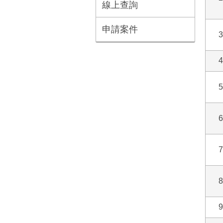
線上查詢
申請案件
3
4
5
6
7
8
9