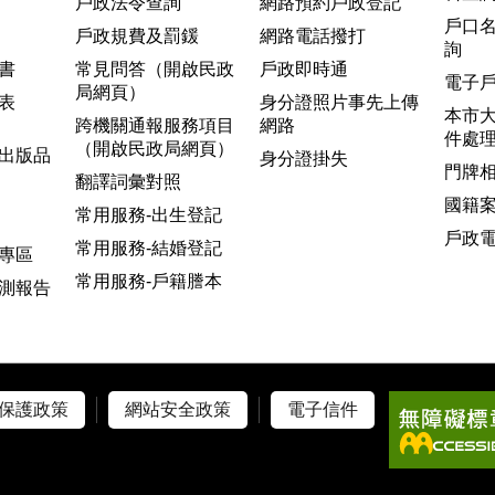
戶政法令查詢
網路預約戶政登記
戶口
戶政規費及罰鍰
網路電話撥打
詢
書
常見問答（開啟民政
戶政即時通
電子
局網頁）
表
身分證照片事先上傳
本市
跨機關通報服務項目
網路
件處
（開啟民政局網頁）
出版品
身分證掛失
門牌
翻譯詞彙對照
國籍
常用服務-出生登記
戶政
常用服務-結婚登記
專區
常用服務-戶籍謄本
測報告
保護政策
網站安全政策
電子信件