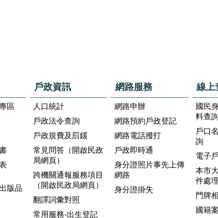
戶政資訊
網路服務
線上
專區
人口統計
網路申辦
國民
料查
戶政法令查詢
網路預約戶政登記
戶口
戶政規費及罰鍰
網路電話撥打
詢
書
常見問答（開啟民政
戶政即時通
電子
局網頁）
表
身分證照片事先上傳
本市
跨機關通報服務項目
網路
件處
（開啟民政局網頁）
出版品
身分證掛失
門牌
翻譯詞彙對照
國籍
常用服務-出生登記