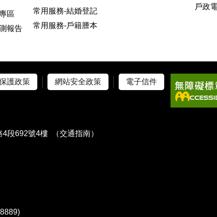
戶政
常用服務-結婚登記
專區
常用服務-戶籍謄本
測報告
保護政策
網站安全政策
電子信件
4段692號4樓
（交通指南）
）
889)