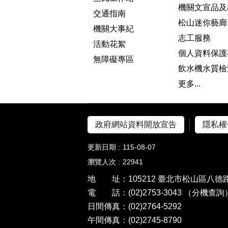
機關文宣品及
交通指南
松山迷你藝廊
機關大事紀
志工服務
活動花絮
個人資料保護
無障礙專區
飲水機水質檢
更多...
政府網站資料開放宣告
隱私權
更新日期
115-08-07
瀏覽人次
22941
地 址：105212 臺北市松山區八德路
電 話：(02)2753-3043
（分機查詢
日間傳真：(02)2764-5292
午間傳真：(02)2745-8790