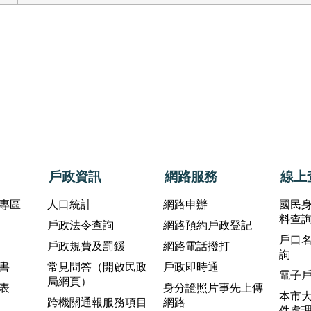
戶政資訊
網路服務
線上
專區
人口統計
網路申辦
國民
料查
戶政法令查詢
網路預約戶政登記
戶口
戶政規費及罰鍰
網路電話撥打
詢
書
常見問答（開啟民政
戶政即時通
電子
局網頁）
表
身分證照片事先上傳
本市
跨機關通報服務項目
網路
件處