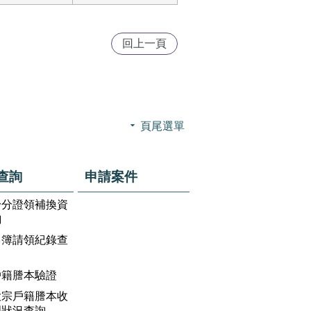
回上一頁
頁尾選單
查詢
申請案件
身分證領補換資
詢
名簿請領紀錄查
戶籍謄本驗證
大宗戶籍謄本收
理狀況查詢