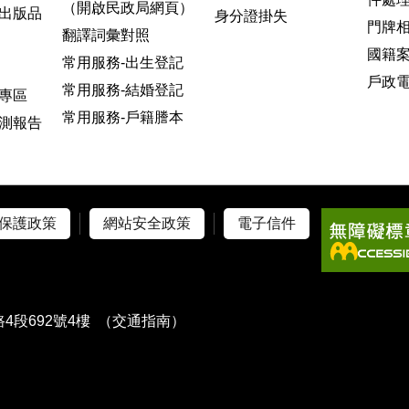
（開啟民政局網頁）
出版品
身分證掛失
門牌
翻譯詞彙對照
國籍
常用服務-出生登記
戶政
常用服務-結婚登記
專區
常用服務-戶籍謄本
測報告
保護政策
網站安全政策
電子信件
4段692號4樓
（交通指南）
）