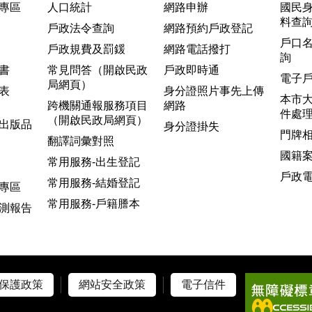
專區
人口統計
網路申辦
國民
料查
戶政法令查詢
網路預約戶政登記
戶口
戶政規費及罰鍰
網路電話撥打
詢
書
常見問答（開啟民政
戶政即時通
電子
局網頁）
表
身分證照片事先上傳
本市
跨機關通報服務項目
網路
件處
（開啟民政局網頁）
出版品
身分證掛失
門牌
翻譯詞彙對照
國籍
常用服務-出生登記
戶政
常用服務-結婚登記
專區
常用服務-戶籍謄本
測報告
保護政策
網站安全政策
電子信件