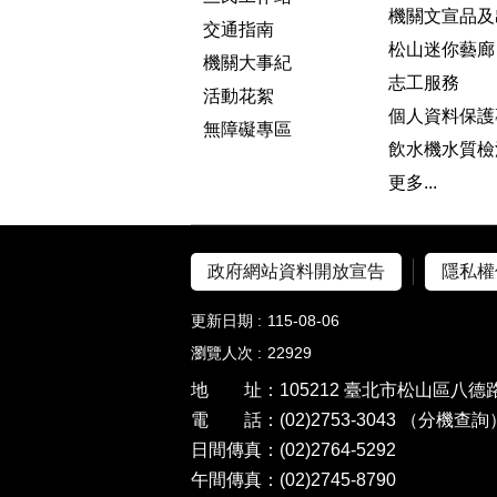
機關文宣品及
交通指南
松山迷你藝廊
機關大事紀
志工服務
活動花絮
個人資料保護
無障礙專區
飲水機水質檢
更多...
政府網站資料開放宣告
隱私權
更新日期
115-08-06
瀏覽人次
22929
地 址：105212 臺北市松山區八德路
電 話：(02)2753-3043
（分機查詢
日間傳真：(02)2764-5292
午間傳真：(02)2745-8790