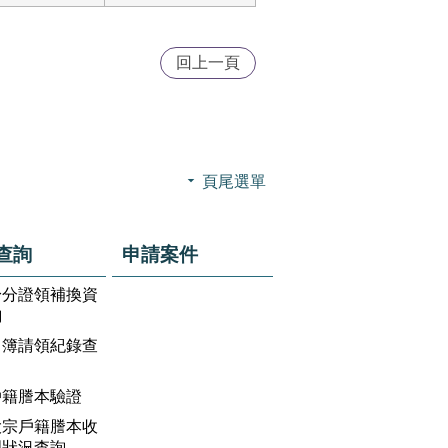
回上一頁
頁尾選單
查詢
申請案件
身分證領補換資
詢
名簿請領紀錄查
戶籍謄本驗證
大宗戶籍謄本收
理狀況查詢