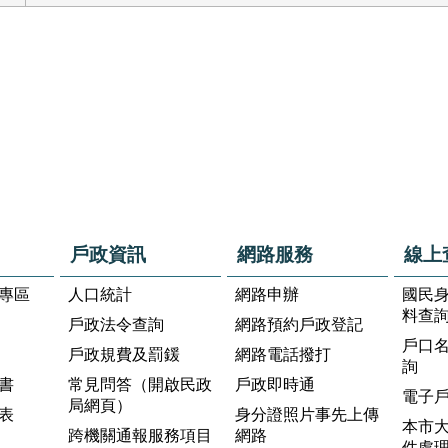
戶政資訊
網路服務
線上
專區
人口統計
網路申辦
國民
料查
戶政法令查詢
網路預約戶政登記
戶口
戶政規費及罰鍰
網路電話撥打
詢
書
常見問答（開啟民政
戶政即時通
電子
局網頁）
表
身分證照片事先上傳
本市
跨機關通報服務項目
網路
件處