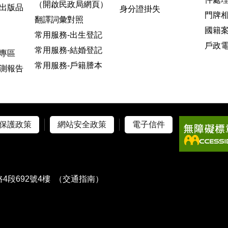
（開啟民政局網頁）
出版品
身分證掛失
門牌
翻譯詞彙對照
國籍
常用服務-出生登記
戶政
常用服務-結婚登記
專區
常用服務-戶籍謄本
測報告
保護政策
網站安全政策
電子信件
4段692號4樓
（交通指南）
）